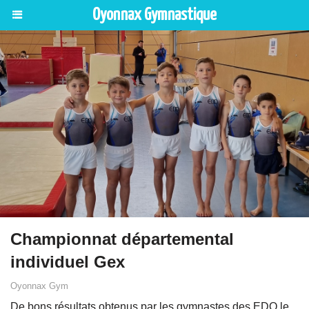
Oyonnax Gymnastique
Championnat départemental
individuel Gex
Oyonnax Gym
De bons résultats obtenus par les gymnastes des EDO le