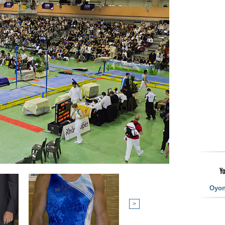
Oyo
>