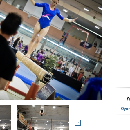
Oyo
>