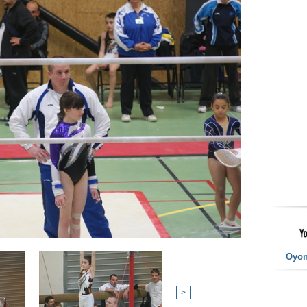
Oyo
>