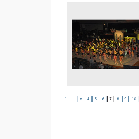
1
...
«
4
5
6
7
8
9
10