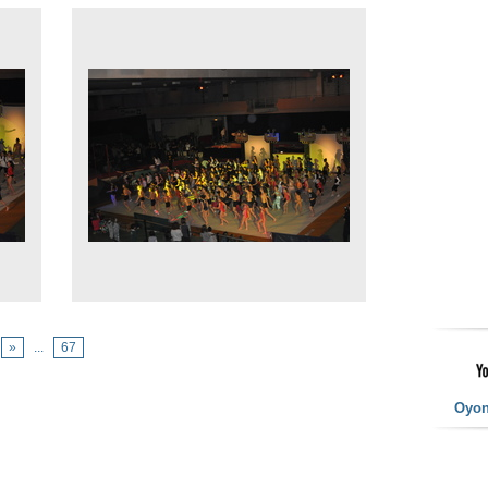
»
...
67
Oyo