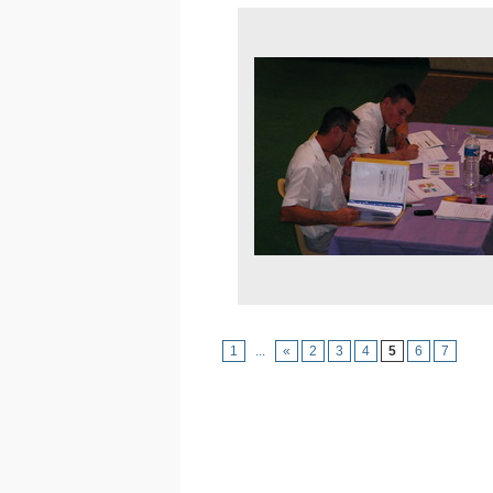
1
...
«
2
3
4
5
6
7